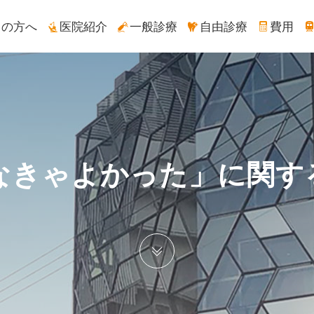
ての方へ
医院紹介
一般診療
自由診療
費用
なきゃよかった」に関す