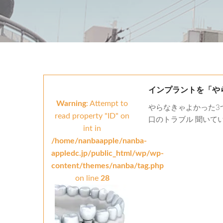
インプラントを「や
Warning
: Attempt to
やらなきゃよかった3
read property "ID" on
口のトラブル 聞いてい
int in
/home/nanbaapple/nanba-
appledc.jp/public_html/wp/wp-
content/themes/nanba/tag.php
on line
28