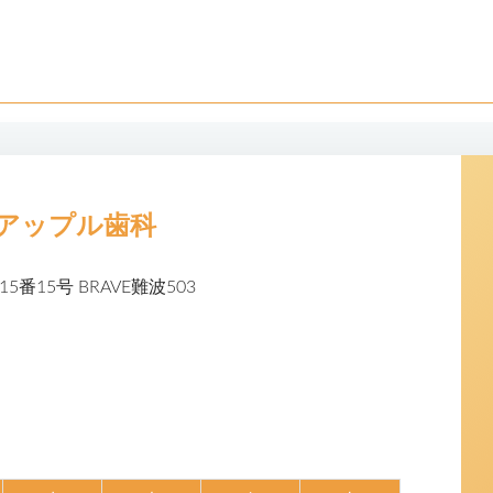
アップル歯科
5番15号
BRAVE難波503