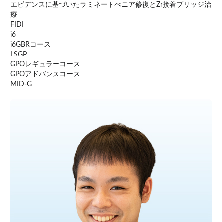
エビデンスに基づいたラミネートべニア修復とZr接着ブリッジ治
療
FIDI
i6
i6GBRコース
LSGP
GPOレギュラーコース
GPOアドバンスコース
MID-G