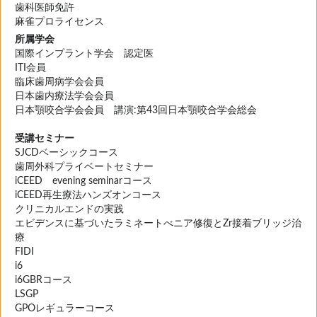
歯科医師免許
麻雀プロライセンス
所属学会
国際インプラント学会 認定医
ITI会員
臨床歯周病学会会員
日本歯内療法学会会員
日本顎咬合学会会員 講演:第43回日本顎咬合学会総会
受講セミナー
SJCDベーシックコース
歯周外科プライベートセミナー
iCEED evening seminarコース
iCEED再生療法ハンズオンコース
クリニカルエンドの実践
エビデンスに基づいたラミネートべニア修復とZr接着ブリッジ治
療
FIDI
i6
i6GBRコース
LSGP
GPOレギュラーコース