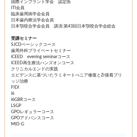
国際インプラント学会 認定医
ITI会員
臨床歯周病学会会員
日本歯内療法学会会員
日本顎咬合学会会員 講演:第43回日本顎咬合学会総会
受講セミナー
SJCDベーシックコース
歯周外科プライベートセミナー
iCEED evening seminarコース
iCEED再生療法ハンズオンコース
クリニカルエンドの実践
エビデンスに基づいたラミネートべニア修復とZr接着ブリ
ッジ治療
FIDI
i6
i6GBRコース
LSGP
GPOレギュラーコース
GPOアドバンスコース
MID-G