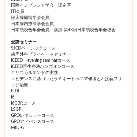
国際インプラント学会 認定医
ITI会員
臨床歯周病学会会員
日本歯内療法学会会員
日本顎咬合学会会員 講演:第43回日本顎咬合学会総会
受講セミナー
SJCDベーシックコース
歯周外科プライベートセミナー
iCEED evening seminarコース
iCEED再生療法ハンズオンコース
クリニカルエンドの実践
エビデンスに基づいたラミネートべニア修復とZr接着ブリ
ッジ治療
FIDI
i6
i6GBRコース
LSGP
GPOレギュラーコース
GPOアドバンスコース
MID-G