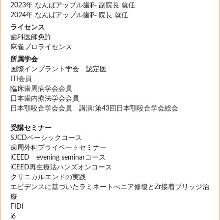
2023年 なんばアップル歯科 副院長 就任
2024年 なんばアップル歯科 院長 就任
ライセンス
歯科医師免許
麻雀プロライセンス
所属学会
国際インプラント学会 認定医
ITI会員
臨床歯周病学会会員
日本歯内療法学会会員
日本顎咬合学会会員 講演:第43回日本顎咬合学会総会
受講セミナー
SJCDベーシックコース
歯周外科プライベートセミナー
iCEED evening seminarコース
iCEED再生療法ハンズオンコース
クリニカルエンドの実践
エビデンスに基づいたラミネートべニア修復とZr接着ブリッジ治
療
FIDI
i6