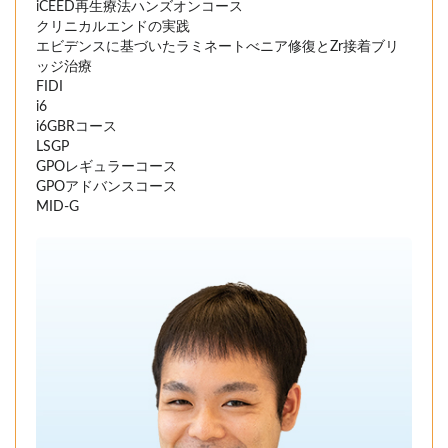
iCEED再生療法ハンズオンコース
クリニカルエンドの実践
エビデンスに基づいたラミネートべニア修復とZr接着ブリ
ッジ治療
FIDI
i6
i6GBRコース
LSGP
GPOレギュラーコース
GPOアドバンスコース
MID-G