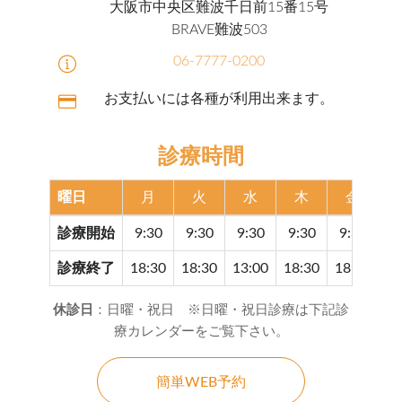
大阪市中央区難波千日前15番15号
BRAVE難波503
06-7777-0200
お支払いには各種が利用出来ます。
診療時間
曜日
月
火
水
木
金
診療開始
9:30
9:30
9:30
9:30
9:30
9
診療終了
18:30
18:30
13:00
18:30
18:30
17
休診日
：日曜・祝日 ※日曜・祝日診療は下記診
療カレンダーをご覧下さい。
簡単WEB予約