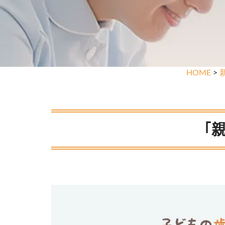
HOME
>
｢