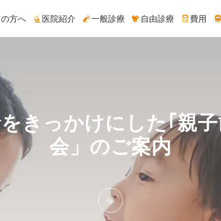
ての方へ
医院紹介
一般診療
自由診療
費用
診をきっかけにした｢親子
会」のご案内