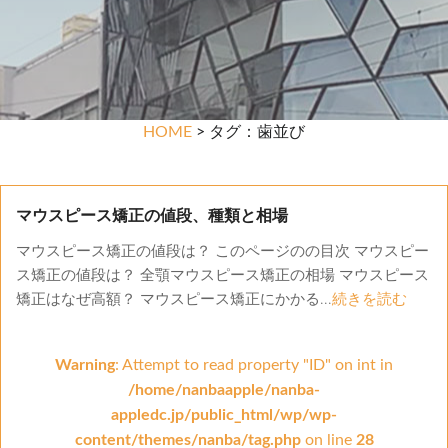
HOME
> タグ：歯並び
マウスピース矯正の値段、種類と相場
マウスピース矯正の値段は？ このページのの目次 マウスピー
ス矯正の値段は？ 全顎マウスピース矯正の相場 マウスピース
矯正はなぜ高額？ マウスピース矯正にかかる...
続きを読む
Warning
: Attempt to read property "ID" on int in
/home/nanbaapple/nanba-
appledc.jp/public_html/wp/wp-
content/themes/nanba/tag.php
on line
28