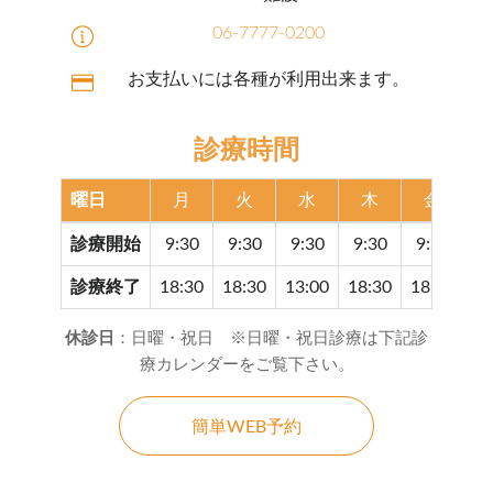
06-7777-0200
お支払いには各種が利用出来ます。
診療時間
曜日
月
火
水
木
金
診療開始
9:30
9:30
9:30
9:30
9:30
9
診療終了
18:30
18:30
13:00
18:30
18:30
17
休診日
：日曜・祝日 ※日曜・祝日診療は下記診
療カレンダーをご覧下さい。
簡単WEB予約