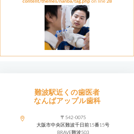
content/themes/nanba/tag.php
on line
28
難波駅近くの歯医者
なんばアップル歯科
〒542-0075
大阪市中央区難波千日前15番15号
BRAVE難波503