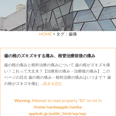
HOME
> タグ：歯痛
歯の根のズキズキする痛み、根管治療前後の痛み
歯の根の痛みと根幹治療の痛みについて 歯の根がズキズキ痛
い！これって大丈夫？【治療前の痛み・治療後の痛み】 この
ページの目次 歯の根の痛み・根幹治療の痛みはいつまで？ 歯
の根がズキズキ痛む ...
続きを読む
Warning
: Attempt to read property "ID" on int in
/home/nanbaapple/nanba-
appledc.jp/public_html/wp/wp-