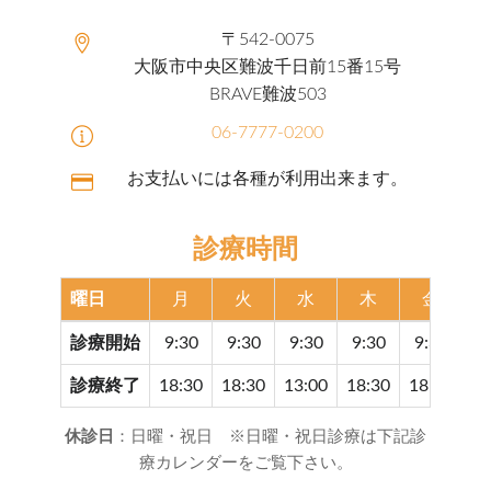
〒542-0075
大阪市中央区難波千日前15番15号
BRAVE難波503
06-7777-0200
お支払いには各種が利用出来ます。
診療時間
曜日
月
火
水
木
金
診療開始
9:30
9:30
9:30
9:30
9:30
9
診療終了
18:30
18:30
13:00
18:30
18:30
17
休診日
：日曜・祝日 ※日曜・祝日診療は下記診
療カレンダーをご覧下さい。