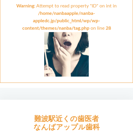
Warning
: Attempt to read property "ID" on int in
/home/nanbaapple/nanba-
appledc.jp/public_html/wp/wp-
content/themes/nanba/tag.php
on line
28
難波駅近くの歯医者
なんばアップル歯科