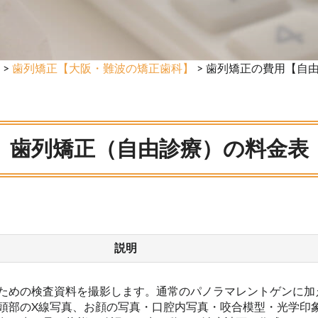
>
歯列矯正【大阪・難波の矯正歯科】
> 歯列矯正の費用【自
歯列矯正（自由診療）の料金表
説明
ための検査資料を撮影します。通常のパノラマレントゲンに加
頭部のX線写真、お顔の写真・口腔内写真・咬合模型・光学印