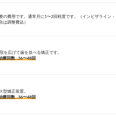
整の費用です。通常月に1〜2回程度です。（インビザライン・
合は調整費込）
な顎を広げて歯を並べる矯正です。
治療回数…36〜48回
ス型矯正装置。
治療回数…36〜48回