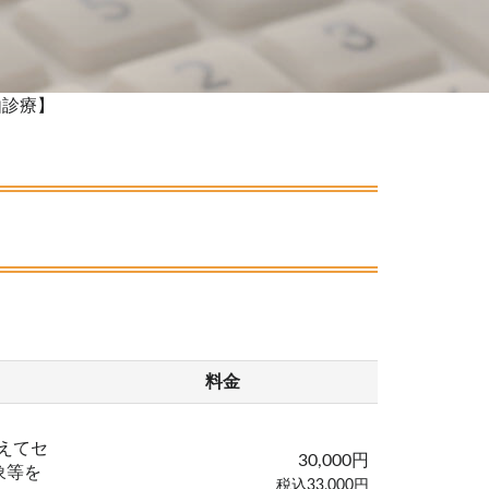
由診療】
料金
えてセ
30,000円
象等を
税込33,000円