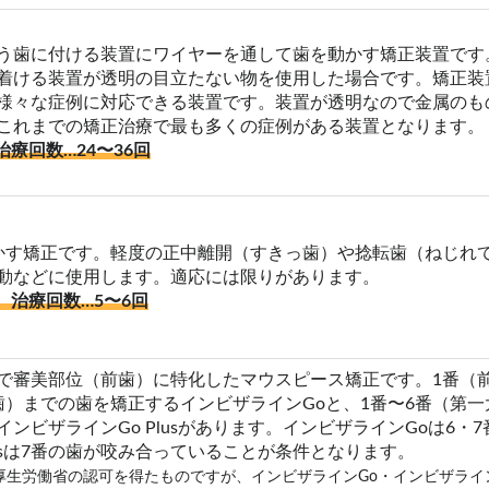
う歯に付ける装置にワイヤーを通して歯を動かす矯正装置です
着ける装置が透明の目立たない物を使用した場合です。矯正装
様々な症例に対応できる装置です。装置が透明なので金属のも
これまでの矯正治療で最も多くの症例がある装置となります。
治療回数…24〜36回
かす矯正です。軽度の正中離開（すきっ歯）や捻転歯（ねじれ
動などに使用します。適応には限りがあります。
、治療回数…5〜6回
で審美部位（前歯）に特化したマウスピース矯正です。1番（
）までの歯を矯正するインビザラインGoと、1番〜6番（第一
ビザラインGo Plusがあります。インビザラインGoは6・
 Plusは7番の歯が咬み合っていることが条件となります。
生労働省の認可を得たものですが、インビザラインGo・インビザライ