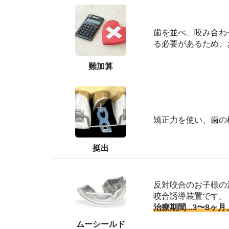
歯を並べ、咬み合わ
る必要があるため、
難加算
矯正力を使い、歯の
挺出
反対咬合のお子様の
咬合誘導装置です。
治療期間…3〜8ヶ月
ムーシールド