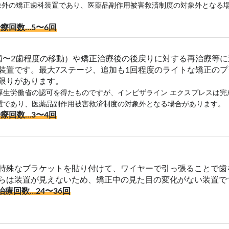
対象外の矯正歯科装置であり、医薬品副作用被害救済制度の対象外となる
療回数…5〜6回
歯〜2歯程度の移動）や矯正治療後の後戻りに対する再治療等に
装置です。最大7ステージ、追加も1回程度のライトな矯正のプ
限りがあります。
厚生労働省の認可を得たものですが、インビザライン エクスプレスは完
置であり、医薬品副作用被害救済制度の対象外となる場合があります。
療回数…3〜4回
特殊なブラケットを貼り付けて、ワイヤーで引っ張ることで歯
らは装置が見えないため、矯正中の見た目の変化がない装置で
治療回数…24〜36回