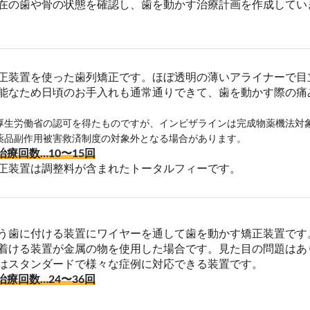
在の歯や骨の状態を確認し、歯を動かす治療計画を作成してい
正装置を使った歯列矯正です。ほぼ透明の薄いアライナーで目
能なため日頃のお手入れも通常通りできて、歯を動かす際の痛
厚生労働省の認可を得たものですが、インビザラインは完成物薬機法対
薬品副作用被害救済制度の対象外となる場合があります。
治療回数…10〜15回
正装置は調整料が含まれたトータルフィーです。
う歯に付ける装置にワイヤーを通して歯を動かす矯正装置です
着ける装置が金属の物を使用した場合です。見た目の問題はあ
はスタンダードで様々な症例に対応できる装置です。
治療回数…24〜36回