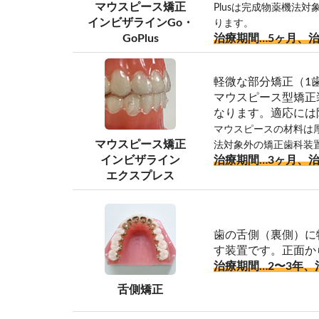
マウスピース矯正
Plusは完成物薬機法
インビザラインGo・
ります。
GoPlus
治療期間…5ヶ月、治
軽微な部分矯正（1
マウスピース型矯正
なります。適応には
マウスピースの材料は
マウスピース矯正
法対象外の矯正歯科装
インビザライン
治療期間…3ヶ月、治
エクスプレス
歯の舌側（裏側）に
す装置です。正面か
治療期間…2〜3年、
舌側矯正