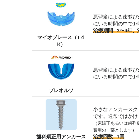
悪習癖による歯並び
にいる時間の中で1
治療期間…3〜4年、
マイオブレース（T４
K）
悪習癖による歯並び
にいる時間の中で1
プレオルソ
小さなアンカースク
です。通常ではかけ
（床矯正あるいは歯列
費用の一部とします）
歯科矯正用アンカース
治療回数…1回