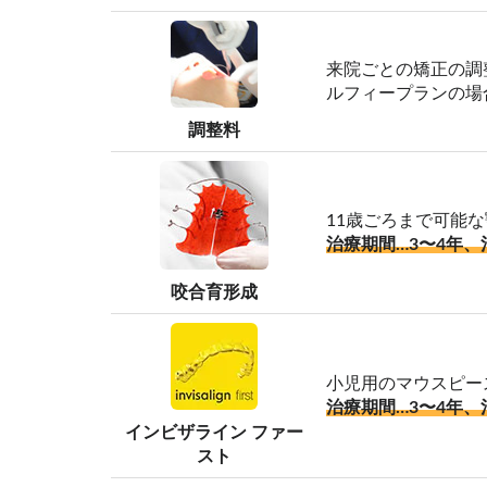
来院ごとの矯正の調
ルフィープランの場
調整料
11歳ごろまで可能
治療期間…3〜4年、
咬合育形成
小児用のマウスピー
治療期間…3〜4年、
インビザライン ファー
スト