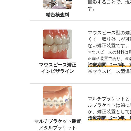
撮影することで、現
す。
精密検査料
マウスピース型の矯
くく、取り外しが可
ない矯正装置です。
マウスピースの材料は
正歯科装置であり、医
マウスピース矯正
治療期間…2〜3年、
インビザライン
※マウスピース型矯
マルチブラケットと
ルブラケットは歯に
が、矯正装置として
治療期間…2〜3年、
マルチブラケット装置
メタルブラケット