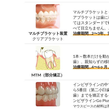
マルチブラケットと
アブラケットは歯に
てはスタンダードで
べて目立ちません。
マルチブラケット装置
治療期間…2〜3年、
クリアブラケット
1本～数本だけを動
歯）、親知らずの移
治療期間…4〜6ヶ月
MTM（部分矯正）
インビザラインの中
ら5番目（第二小臼歯
歯）までを矯正するイン
ンビザラインGo
マウスピースの材料は厚