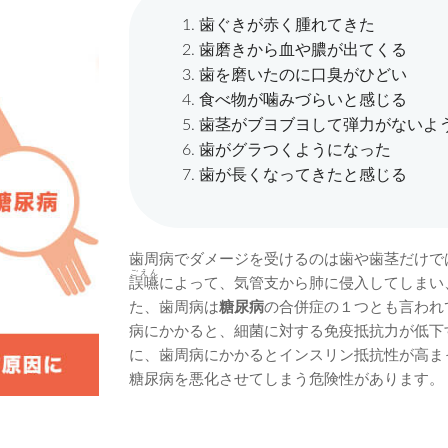
歯ぐきが赤く腫れてきた
歯磨きから血や膿が出てくる
歯を磨いたのに口臭がひどい
食べ物が噛みづらいと感じる
歯茎がブヨブヨして弾力がないよ
歯がグラつくようになった
歯が長くなってきたと感じる
歯周病でダメージを受けるのは歯や歯茎だけで
ごえん
誤嚥
によって、気管支から肺に侵入してしまい
た、歯周病は
糖尿病
の合併症の１つとも言われ
病にかかると、細菌に対する免疫抵抗力が低下
に、歯周病にかかるとインスリン抵抗性が高ま
糖尿病を悪化させてしまう危険性があります。