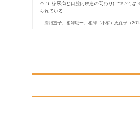
※2）糖尿病と口腔内疾患の関わりについては
られている
廣畑直子、相澤聡一、相澤（小峯）志保子（201