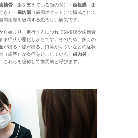
歯槽骨
（歯を支えている顎の骨）・
歯根膜
（歯
ぐき）・
歯肉溝
（歯周ポケット）で構成されて
歯周組織を破壊する恐ろしい病気です。
から始まり、進行するにつれて歯根膜や歯槽骨
まま症状が悪化しがちです。そのため、多くの
血が出る・膿が出る、口臭がキツいなどの症状
肉（歯茎）が炎症を起こしている「
歯肉炎
」、
、これらを総称して歯周病と呼びます。