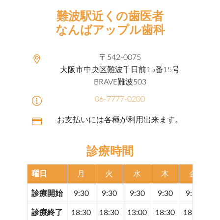
難波駅近くの歯医者
なんばアップル歯科
〒542-0075
大阪市中央区難波千日前15番15号
BRAVE難波503
06-7777-0200
お支払いには各種が利用出来ます。
診療時間
曜日
月
火
水
木
金
診療開始
9:30
9:30
9:30
9:30
9:30
9
診療終了
18:30
18:30
13:00
18:30
18:30
17