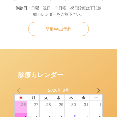
休診日
：日曜・祝日 ※日曜・祝日診療は下記診
療カレンダーをご覧下さい。
簡単WEB予約
診療カレンダー
2026年 8月
日
月
火
水
木
金
土
26
27
28
29
30
31
1
2
3
4
5
6
7
8