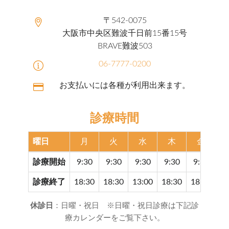
〒542-0075
大阪市中央区難波千日前15番15号
BRAVE難波503
06-7777-0200
お支払いには各種が利用出来ます。
診療時間
曜日
月
火
水
木
金
診療開始
9:30
9:30
9:30
9:30
9:30
9
診療終了
18:30
18:30
13:00
18:30
18:30
17
休診日
：日曜・祝日 ※日曜・祝日診療は下記診
療カレンダーをご覧下さい。