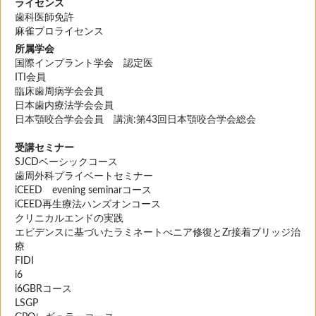
ライセンス
歯科医師免許
麻雀プロライセンス
所属学会
国際インプラント学会 認定医
ITI会員
臨床歯周病学会会員
日本歯内療法学会会員
日本顎咬合学会会員 講演:第43回日本顎咬合学会総会
受講セミナー
SJCDベーシックコース
歯周外科プライベートセミナー
iCEED evening seminarコース
iCEED再生療法ハンズオンコース
クリニカルエンドの実践
エビデンスに基づいたラミネートべニア修復とZr接着ブリッジ治
療
FIDI
i6
i6GBRコース
LSGP