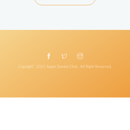
©
Copyight
2021
Apple Dental Clinic
. All Right Reserved.