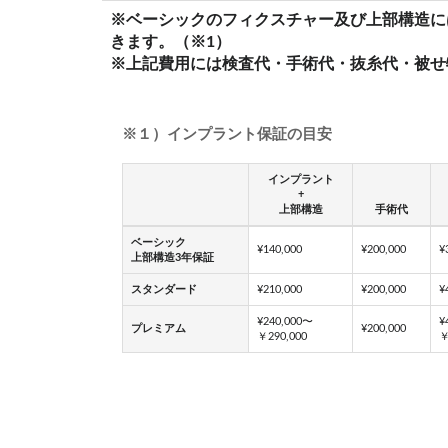
※ベーシックのフィクスチャー及び上部構造に
きます。（※1）
※上記費用には検査代・手術代・抜糸代・被せ
※１）インプラント保証の目安
インプラント
+
上部構造
手術代
ベーシック
¥140,000
¥200,000
¥
上部構造3年保証
スタンダード
¥210,000
¥200,000
¥
¥240,000〜
¥
プレミアム
¥200,000
￥290,000
￥