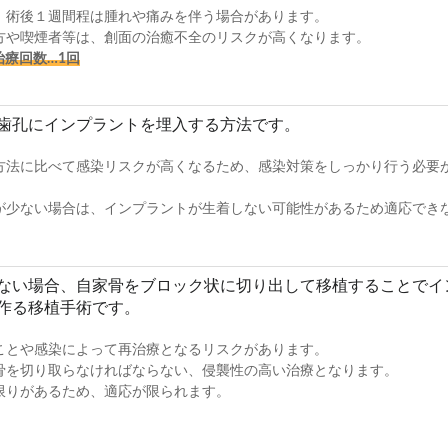
、術後１週間程は腫れや痛みを伴う場合があります。
方や喫煙者等は、創面の治癒不全のリスクが高くなります。
治療回数…1回
歯孔にインプラントを埋入する方法です。
方法に比べて感染リスクが高くなるため、感染対策をしっかり行う必要
が少ない場合は、インプラントが生着しない可能性があるため適応でき
りない場合、自家骨をブロック状に切り出して移植することでイ
作る移植手術です。
ことや感染によって再治療となるリスクがあります。
骨を切り取らなければならない、侵襲性の高い治療となります。
限りがあるため、適応が限られます。