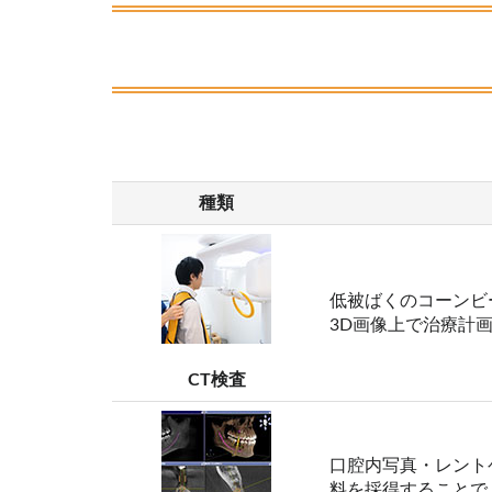
種類
低被ばくのコーンビ
3D画像上で治療計
CT検査
口腔内写真・レント
料を採得することで