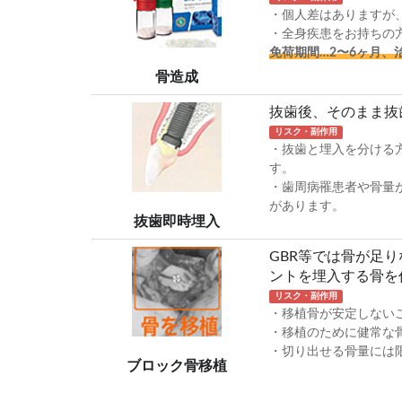
・個人差はありますが
・全身疾患をお持ちの
免荷期間…2〜6ヶ月、
骨造成
抜歯後、そのまま抜
リスク・副作用
・抜歯と埋入を分ける
す。
・歯周病罹患者や骨量
があります。
抜歯即時埋入
GBR等では骨が足
ントを埋入する骨を
リスク・副作用
・移植骨が安定しない
・移植のために健常な
・切り出せる骨量には
ブロック骨移植