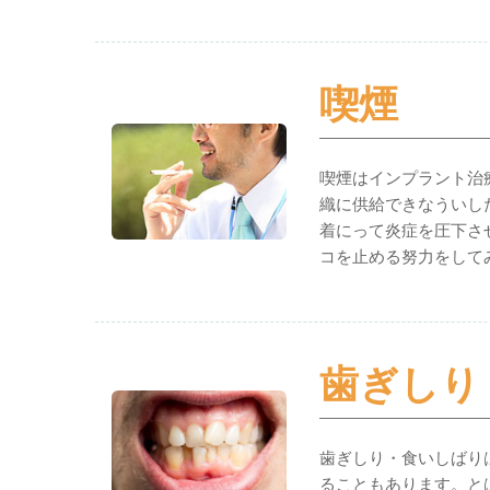
喫煙
喫煙はインプラント治
織に供給できなういし
着にって炎症を圧下さ
コを止める努力をして
歯ぎしり
歯ぎしり・食いしばり
ることもあります。と