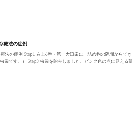
温存療法の症例
療法の症例 Step1 右上6番・第一大臼歯に、詰め物の隙間からでき
歯です。） Step3 虫歯を除去しました。ピンク色の点に見える部