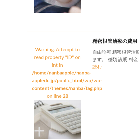
精密根管治療の費用
Warning
: Attempt to
自由診療 精密根管治
read property "ID" on
ます。 種類 説明 料
int in
読む
/home/nanbaapple/nanba-
appledc.jp/public_html/wp/wp-
content/themes/nanba/tag.php
on line
28