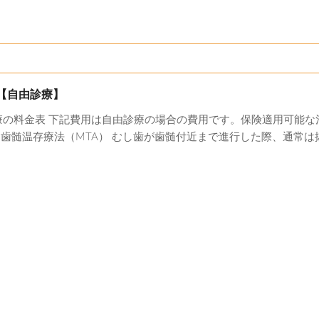
【自由診療】
療の料金表 下記費用は自由診療の場合の費用です。保険適用可能
金 歯髄温存療法（MTA） むし歯が歯髄付近まで進行した際、通常は