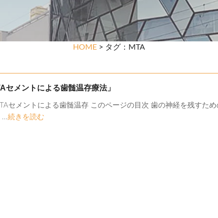
HOME
> タグ：MTA
TAセメントによる歯髄温存療法」
TAセメントによる歯髄温存 このページの目次 歯の神経を残すための
..
続きを読む