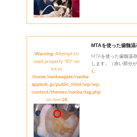
MTAを使った歯髄
Warning
: Attempt to
MTAを使った歯髄温存
read property "ID" on
します。（赤い部分が虫
int in
む
/home/nanbaapple/nanba-
appledc.jp/public_html/wp/wp-
content/themes/nanba/tag.php
on line
28