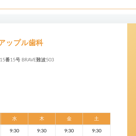
アップル歯科
5番15号
BRAVE難波503
水
木
金
土
9:30
9:30
9:30
9:30