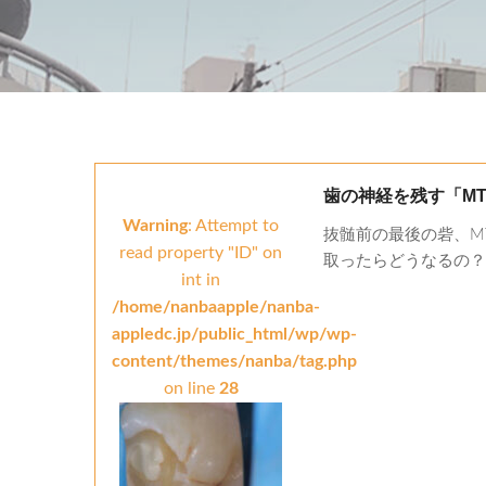
歯の神経を残す「M
Warning
: Attempt to
抜髄前の最後の砦、M
read property "ID" on
取ったらどうなるの？ .
int in
/home/nanbaapple/nanba-
appledc.jp/public_html/wp/wp-
content/themes/nanba/tag.php
on line
28