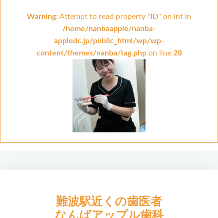
Warning
: Attempt to read property "ID" on int in
/home/nanbaapple/nanba-
appledc.jp/public_html/wp/wp-
content/themes/nanba/tag.php
on line
28
難波駅近くの歯医者
なんばアップル歯科