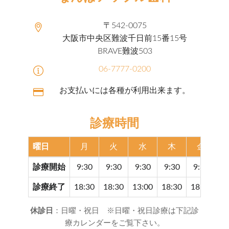
〒542-0075
大阪市中央区難波千日前15番15号
BRAVE難波503
06-7777-0200
お支払いには各種が利用出来ます。
診療時間
曜日
月
火
水
木
金
診療開始
9:30
9:30
9:30
9:30
9:30
9
診療終了
18:30
18:30
13:00
18:30
18:30
17
休診日
：日曜・祝日 ※日曜・祝日診療は下記診
療カレンダーをご覧下さい。