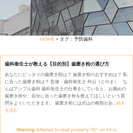
HOME
> タグ：予防歯科
歯科衛生士が教える【目的別】歯磨き粉の選び方
あなたにピッタリの歯磨き粉は？ 歯磨き粉のおすすめは？ 私
に合った歯磨き粉は？ 監修：歯科衛生士 外山（とやま） な
んばアップル歯科 歯科衛生士の仕事をしていると、お薦めの
歯磨き粉や、自分に合った歯磨き粉を教えてほしいという質
問をよくいただきます。 歯磨き粉には沢山の種類があ...
続き
を読む
Warning
: Attempt to read property "ID" on int in