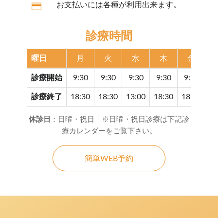
お支払いには各種が利用出来ます。
診療時間
曜日
月
火
水
木
金
診療開始
9:30
9:30
9:30
9:30
9:30
9
診療終了
18:30
18:30
13:00
18:30
18:30
17
休診日
：日曜・祝日 ※日曜・祝日診療は下記診
療カレンダーをご覧下さい。
簡単WEB予約