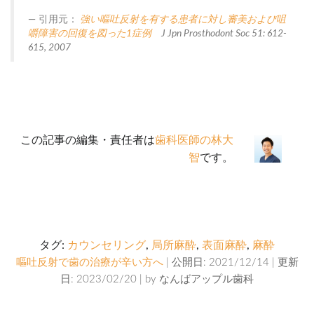
引用元：
強い嘔吐反射を有する患者に対し審美および咀
嚼障害の回復を図った1症例
J Jpn Prosthodont Soc 51: 612-
615, 2007
この記事の編集・責任者は
歯科医師の林大
智
です。
タグ:
カウンセリング
,
局所麻酔
,
表面麻酔
,
麻酔
嘔吐反射で歯の治療が辛い方へ
| 公開日: 2021/12/14 | 更新
日: 2023/02/20 | by
なんばアップル歯科