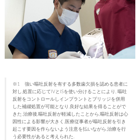
※1 強い嘔吐反射を有する多数歯欠損を認める患者に
対し,処置に応じてIVとISを使い分けることにより, 嘔吐
反射をコントロールしインプラントとブリッジを併用
した補綴処置が可能となり,良好な結果を得ることがで
きた.治療後,嘔吐反射が軽減したことから,嘔吐反射は心
因性による影響が大きく,医療従事者が嘔吐反射を引き
起こす要因を作らないよう注意を払いながら,治療を行
う必要性があると考えられた.