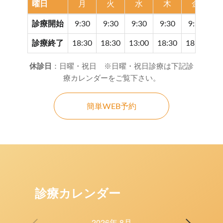
曜日
月
火
水
木
金
診療開始
9:30
9:30
9:30
9:30
9:30
9
診療終了
18:30
18:30
13:00
18:30
18:30
17
休診日
：日曜・祝日 ※日曜・祝日診療は下記診
療カレンダーをご覧下さい。
簡単WEB予約
診療カレンダー
2026年 8月