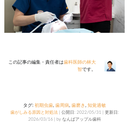
この記事の編集・責任者は
歯科医師の林大
智
です。
タグ:
初期虫歯
,
歯周病
,
歯磨き
,
知覚過敏
歯がしみる原因と対処法
| 公開日: 2022/05/31 | 更新日:
2026/03/16 | by
なんばアップル歯科