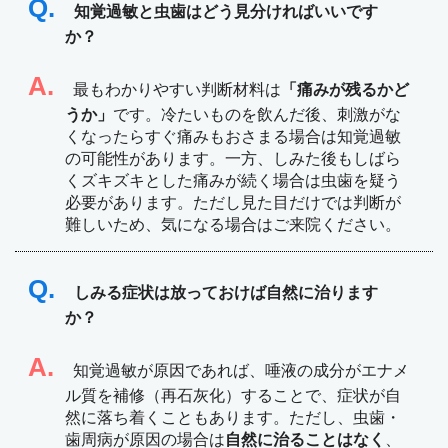
Q.
知覚過敏と虫歯はどう見分ければいいです
か？
A.
最もわかりやすい判断材料は
「痛みが残るかど
うか」
です。冷たいものを飲んだ後、刺激がな
くなったらすぐ痛みもおさまる場合は知覚過敏
の可能性があります。一方、しみた後もしばら
くズキズキとした痛みが続く場合は虫歯を疑う
必要があります。ただし見た目だけでは判断が
難しいため、気になる場合はご来院ください。
Q.
しみる症状は放っておけば自然に治ります
か？
A.
知覚過敏が原因であれば、唾液の成分がエナメ
ル質を補修（再石灰化）することで、症状が自
然に落ち着くこともあります。ただし、虫歯・
歯周病が原因の場合は
自然に治ることはなく
、