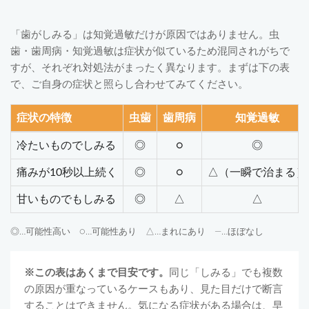
「歯がしみる」は知覚過敏だけが原因ではありません。虫
歯・歯周病・知覚過敏は症状が似ているため混同されがちで
すが、それぞれ対処法がまったく異なります。まずは下の表
で、ご自身の症状と照らし合わせてみてください。
症状の特徴
虫歯
歯周病
知覚過敏
冷たいものでしみる
◎
○
◎
痛みが10秒以上続く
◎
○
△（一瞬で治まる）
甘いものでもしみる
◎
△
△
◎…可能性高い ○…可能性あり △…まれにあり —…ほぼなし
※この表はあくまで目安です。
同じ「しみる」でも複数
の原因が重なっているケースもあり、見た目だけで断言
することはできません。気になる症状がある場合は、早