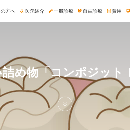
ての方へ
医院紹介
一般診療
自由診療
費用
い詰め物「コンポジット 