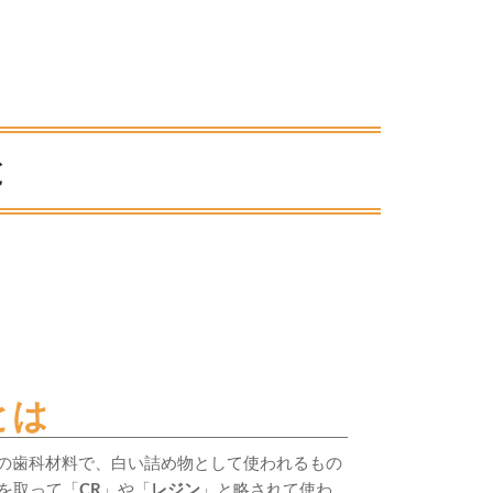
と
とは
の歯科材料で、白い詰め物として使われるもの
文字を取って「
CR
」や「
レジン
」と略されて使わ