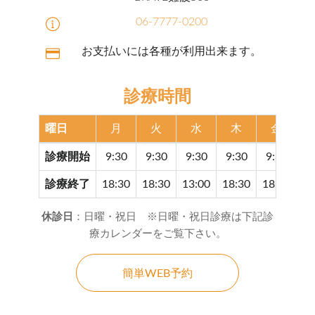
06-7777-0200
お支払いには各種が利用出来ます。
診療時間
曜日
月
火
水
木
金
診療開始
9:30
9:30
9:30
9:30
9:30
9
診療終了
18:30
18:30
13:00
18:30
18:30
17
休診日
：日曜・祝日 ※日曜・祝日診療は下記診
療カレンダーをご覧下さい。
簡単WEB予約