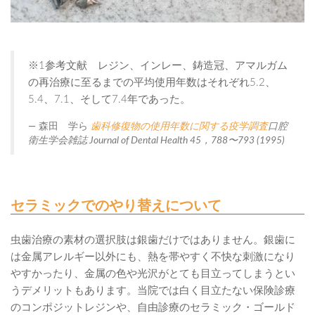
※1参考文献 レジン、インレー、鋳造冠、アマルガム
の再治療に至るまでの平均使用年数はそれぞれ5.2、
5.4、7.1、そして7.4年であった。
森田 学ら
歯科修復物の使用年数に関する疫学調査
口腔
衛生学会雑誌 Journal of Dental Health 45，788〜793 (1995)
セラミックでのやり替えについて
虫歯治療の素材の選択肢は銀歯だけではありません。銀歯に
は金属アレルギー以外にも、熱を帯やすく不快な刺激になり
やすかったり、金属の色や光沢がとても目立ってしまうとい
うデメリットもあります。当院では白く目立たない保険診療
のコンポジットレジンや、自由診療のセラミック・ゴールド