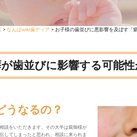
E
>
なんばwiki歯ディア
> お子様の歯並びに悪影響を及ぼす「癖
癖が歯並びに影響する可能性
どうなるの？
相談をいただきます。その大半は親御様が
伝してしまったと思われ、相談に来られま