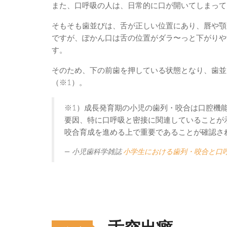
また、口呼吸の人は、日常的に口が開いてしまって
そもそも歯並びは、舌が正しい位置にあり、唇や顎
ですが、ぽかん口は舌の位置がダラ〜っと下がりや
す。
そのため、下の前歯を押している状態となり、歯並
（※1）。
※1）成長発育期の小児の歯列・咬合は口腔機
要因、特に口呼吸と密接に関連していることが
咬合育成を進める上で重要であることが確認さ
小児歯科学雑誌
小学生における歯列・咬合と口