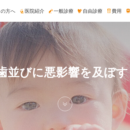
ての方へ
医院紹介
一般診療
自由診療
費用
歯並びに悪影響を及ぼす