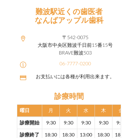
難波駅近くの歯医者
なんばアップル歯科
〒542-0075
大阪市中央区難波千日前15番15号
BRAVE難波503
06-7777-0200
お支払いには各種が利用出来ます。
診療時間
曜日
月
火
水
木
金
診療開始
9:30
9:30
9:30
9:30
9:30
9
診療終了
18:30
18:30
13:00
18:30
18:30
17