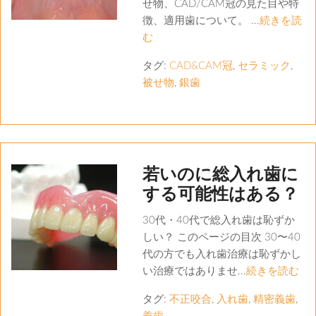
せ物、CAD/CAM冠の見た目や特
徴、適用歯について。 ...
続きを読
む
タグ:
CAD&CAM冠
,
セラミック
,
被せ物
,
銀歯
若いのに総入れ歯に
する可能性はある？
30代・40代で総入れ歯は恥ずか
しい？ このページの目次 30〜40
代の方でも入れ歯治療は恥ずかし
い治療ではありませ...
続きを読む
タグ:
不正咬合
,
入れ歯
,
精密義歯
,