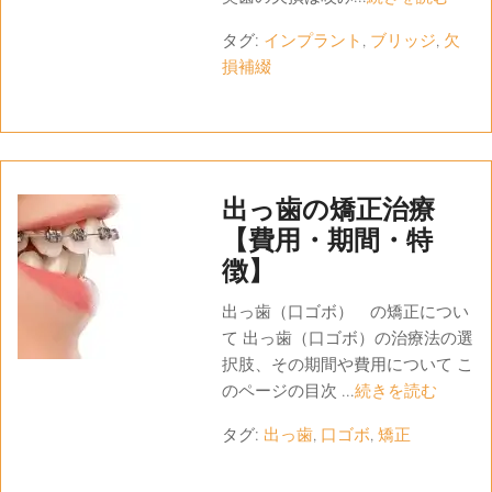
タグ:
インプラント
,
ブリッジ
,
欠
損補綴
出っ歯の矯正治療
【費用・期間・特
徴】
出っ歯（口ゴボ） の矯正につい
て 出っ歯（口ゴボ）の治療法の選
択肢、その期間や費用について こ
のページの目次 ...
続きを読む
タグ:
出っ歯
,
口ゴボ
,
矯正