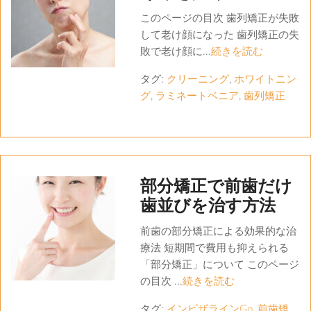
このページの目次 歯列矯正が失敗
して老け顔になった 歯列矯正の失
敗で老け顔に...
続きを読む
タグ:
クリーニング
,
ホワイトニン
グ
,
ラミネートベニア
,
歯列矯正
部分矯正で前歯だけ
歯並びを治す方法
前歯の部分矯正による効果的な治
療法 短期間で費用も抑えられる
「部分矯正」について このページ
の目次 ...
続きを読む
タグ:
インビザラインGo
,
前歯矯