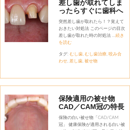
差し歯が取れてしま
ったらすぐに歯科へ
突然差し歯が取れたら！？覚えて
おきたい対処法 このページの目次
差し歯が取れた時の対処法 ...
続き
を読む
タグ:
むし歯
,
むし歯治療
,
咬み合
わせ
,
差し歯
,
被せ物
保険適用の被せ物
CAD／CAM冠の特長
保険の白い被せ物「CAD/CAM
冠」 健康保険が適用される白い被