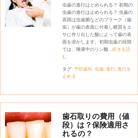
虫歯の進行はとめられる？ 初期の
虫歯の進行は止められる？ 虫歯の
原因は虫歯菌などのプラーク（歯
垢）が歯の表面に付着し糖質をエ
サに作り出した酸によって歯の表
面を溶かします。初期虫歯の段階
では、唾液中のリン酸...
続きを読
む
タグ:
予防歯科
,
虫歯
,
進行
,
進行を
止める
歯石取りの費用（値
段）は？保険適用さ
れるの？