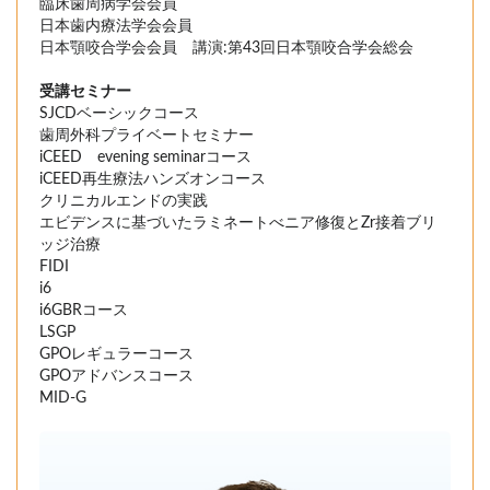
臨床歯周病学会会員
日本歯内療法学会会員
日本顎咬合学会会員 講演:第43回日本顎咬合学会総会
受講セミナー
SJCDベーシックコース
歯周外科プライベートセミナー
iCEED evening seminarコース
iCEED再生療法ハンズオンコース
クリニカルエンドの実践
エビデンスに基づいたラミネートべニア修復とZr接着ブリ
ッジ治療
FIDI
i6
i6GBRコース
LSGP
GPOレギュラーコース
GPOアドバンスコース
MID-G