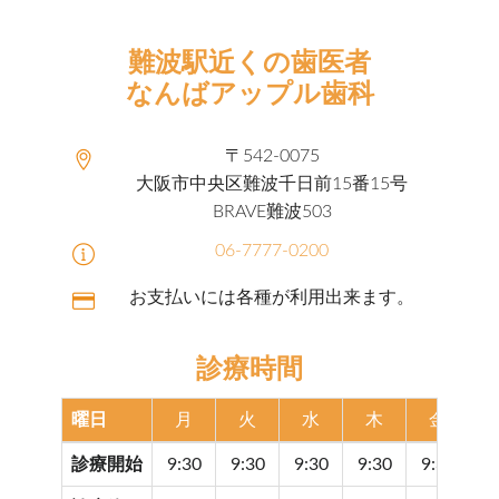
難波駅近くの歯医者
なんばアップル歯科
〒542-0075
大阪市中央区難波千日前15番15号
BRAVE難波503
06-7777-0200
お支払いには各種が利用出来ます。
診療時間
曜日
月
火
水
木
金
診療開始
9:30
9:30
9:30
9:30
9:30
9